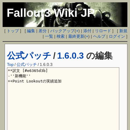
Fallout3 Wiki JP
[
トップ
] [
編集
|
差分
|
バックアップ
(
+
) |
添付
|
リロード
] [
新規
|
一覧
|
検索
|
最終更新
(
+
) |
ヘルプ
|
ログイン
]
公式パッチ
/
1.6.0.3
の編集
Top
/
公式パッチ
/
1.6.0.3