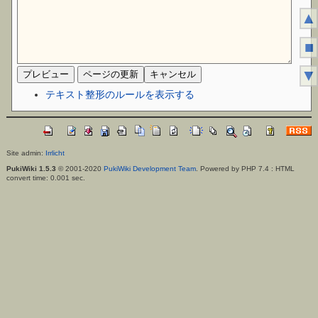
▲
■
▼
テキスト整形のルールを表示する
Site admin:
Irrlicht
PukiWiki 1.5.3
© 2001-2020
PukiWiki Development Team
. Powered by PHP 7.4 : HTML
convert time: 0.001 sec.