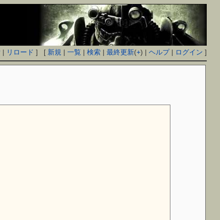
付
|
リロード
] [
新規
|
一覧
|
検索
|
最終更新
(
+
) |
ヘルプ
|
ログイン
]