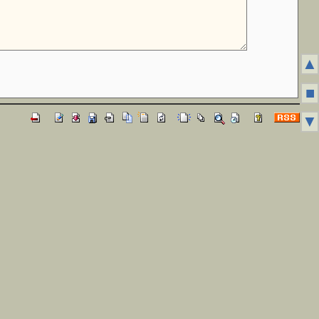
▲
■
▼