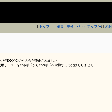
[
トップ
] [
編集
|
差分
|
バックアップ
(
+
) |
添