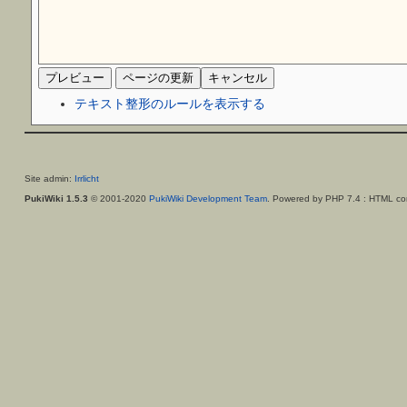
テキスト整形のルールを表示する
Site admin:
Irrlicht
PukiWiki 1.5.3
© 2001-2020
PukiWiki Development Team
. Powered by PHP 7.4 : HTML con