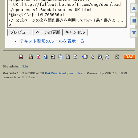
▲
■
▼
テキスト整形のルールを表示する
Site admin:
Irrlicht
PukiWiki 1.5.3
© 2001-2020
PukiWiki Development Team
. Powered by PHP 7.4 : HTML
convert time: 0.001 sec.