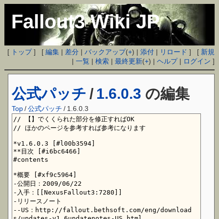
Fallout3 Wiki JP
[
トップ
] [
編集
|
差分
|
バックアップ
(
+
) |
添付
|
リロード
] [
新規
|
一覧
|
検索
|
最終更新
(
+
) |
ヘルプ
|
ログイン
]
公式パッチ
/
1.6.0.3
の編集
Top
/
公式パッチ
/
1.6.0.3