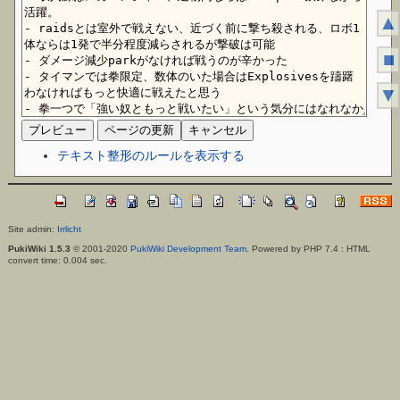
▲
■
▼
テキスト整形のルールを表示する
Site admin:
Irrlicht
PukiWiki 1.5.3
© 2001-2020
PukiWiki Development Team
. Powered by PHP 7.4 : HTML
convert time: 0.004 sec.