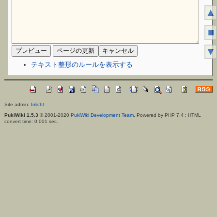
▲
■
▼
テキスト整形のルールを表示する
Site admin:
Irrlicht
PukiWiki 1.5.3
© 2001-2020
PukiWiki Development Team
. Powered by PHP 7.4 : HTML
convert time: 0.001 sec.