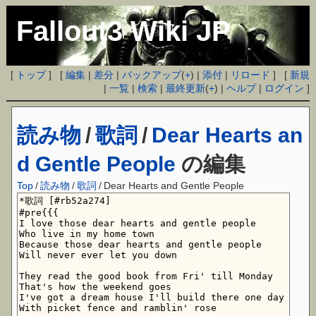
Fallout3 Wiki JP
[
トップ
] [
編集
|
差分
|
バックアップ
(
+
) |
添付
|
リロード
] [
新規
|
一覧
|
検索
|
最終更新
(
+
) |
ヘルプ
|
ログイン
]
読み物
/
歌詞
/
Dear Hearts an
d Gentle People
の編集
Top
/
読み物
/
歌詞
/
Dear Hearts and Gentle People