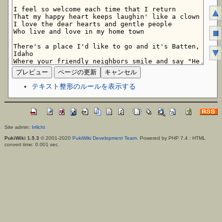
▲
■
▼
テキスト整形のルールを表示する
Site admin:
Irrlicht
PukiWiki 1.5.3
© 2001-2020
PukiWiki Development Team
. Powered by PHP 7.4 : HTML
convert time: 0.001 sec.