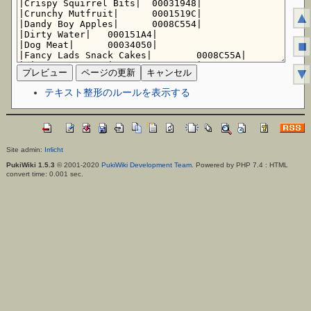
▲
■
▼
テキスト整形のルールを表示する
Site admin:
Irrlicht
PukiWiki 1.5.3
© 2001-2020
PukiWiki Development Team
. Powered by PHP 7.4 : HTML
convert time: 0.001 sec.