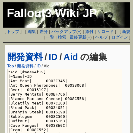
Fallout3 Wiki JP
[
トップ
] [
編集
|
差分
|
バックアップ
(
+
) |
添付
|
リロード
] [
新規
|
一覧
|
検索
|
最終更新
(
+
) |
ヘルプ
|
ログイン
]
開発資料
/
ID
/
Aid
の編集
Top
/
開発資料
/
ID
/
Aid