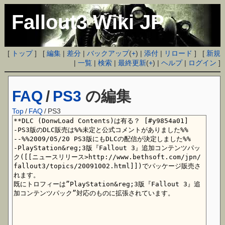
Fallout3 Wiki JP
[
トップ
] [
編集
|
差分
|
バックアップ
(
+
) |
添付
|
リロード
] [
新規
|
一覧
|
検索
|
最終更新
(
+
) |
ヘルプ
|
ログイン
]
FAQ
/
PS3
の編集
Top
/
FAQ
/
PS3