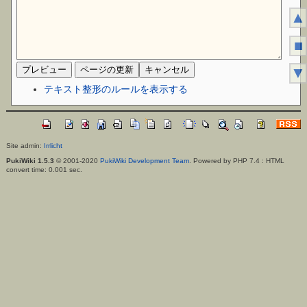
▲
■
▼
テキスト整形のルールを表示する
Site admin:
Irrlicht
PukiWiki 1.5.3
© 2001-2020
PukiWiki Development Team
. Powered by PHP 7.4 : HTML
convert time: 0.001 sec.