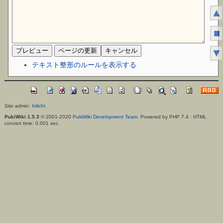
▲
■
▼
テキスト整形のルールを表示する
Site admin:
Irrlicht
PukiWiki 1.5.3
© 2001-2020
PukiWiki Development Team
. Powered by PHP 7.4 : HTML
convert time: 0.001 sec.