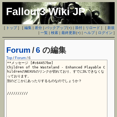
Fallout3 Wiki JP
[
トップ
] [
編集
|
差分
|
バックアップ
(
+
) |
添付
|
リロード
] [
新規
|
一覧
|
検索
|
最終更新
(
+
) |
ヘルプ
|
ログイン
]
Forum
/
6
の編集
Top
/
Forum
/
6