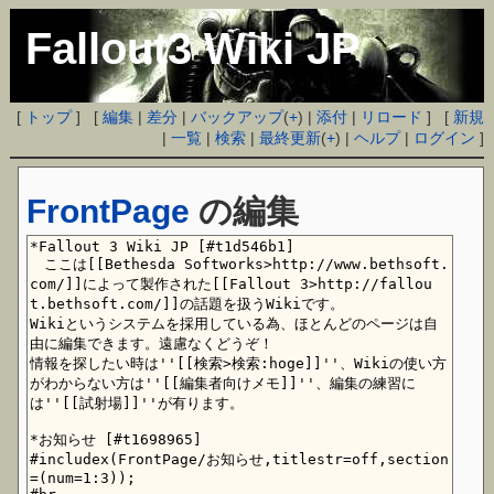
Fallout3 Wiki JP
[
トップ
] [
編集
|
差分
|
バックアップ
(
+
) |
添付
|
リロード
] [
新規
|
一覧
|
検索
|
最終更新
(
+
) |
ヘルプ
|
ログイン
]
FrontPage
の編集