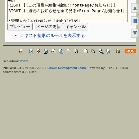
▲
■
▼
テキスト整形のルールを表示する
Site admin:
Irrlicht
PukiWiki 1.5.3
© 2001-2020
PukiWiki Development Team
. Powered by PHP 7.4 : HTML
convert time: 0.001 sec.