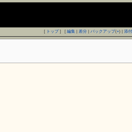
[
トップ
] [
編集
|
差分
|
バックアップ
(
+
) |
添