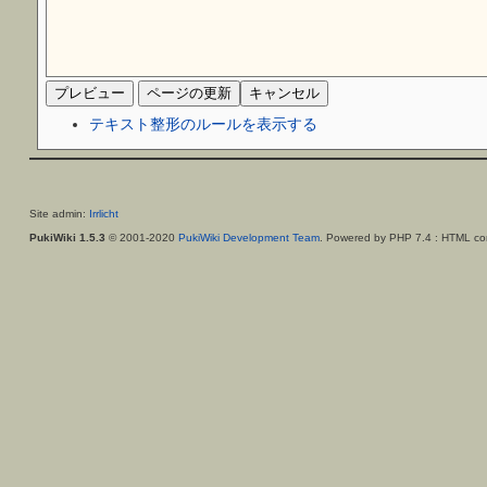
テキスト整形のルールを表示する
Site admin:
Irrlicht
PukiWiki 1.5.3
© 2001-2020
PukiWiki Development Team
. Powered by PHP 7.4 : HTML con