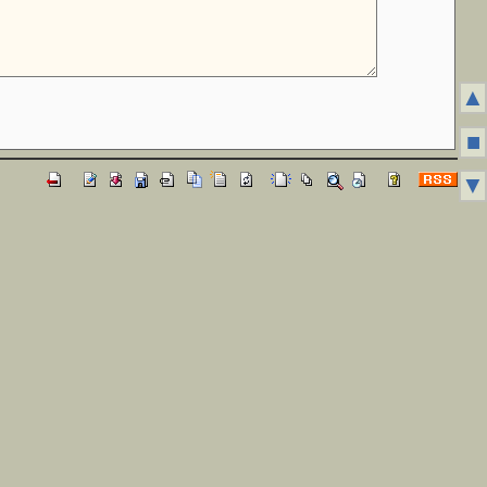
▲
■
▼