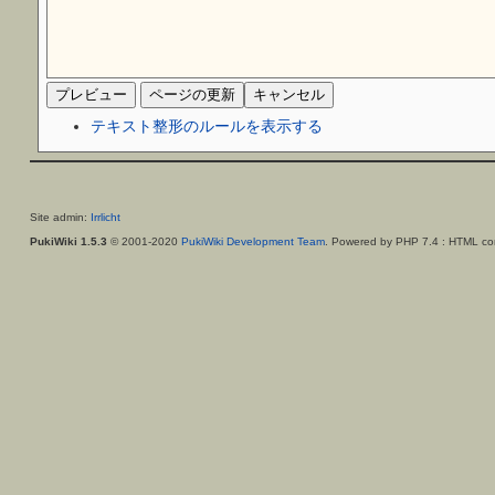
テキスト整形のルールを表示する
Site admin:
Irrlicht
PukiWiki 1.5.3
© 2001-2020
PukiWiki Development Team
. Powered by PHP 7.4 : HTML con