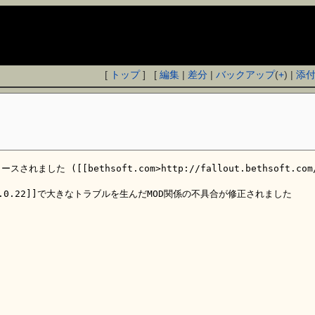
[
トップ
] [
編集
|
差分
|
バックアップ
(
+
) |
添