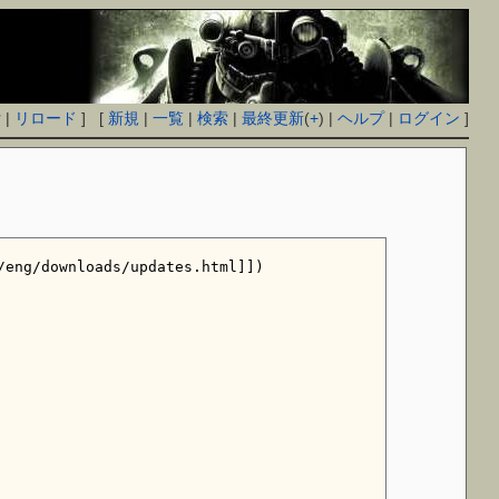
付
|
リロード
] [
新規
|
一覧
|
検索
|
最終更新
(
+
) |
ヘルプ
|
ログイン
]