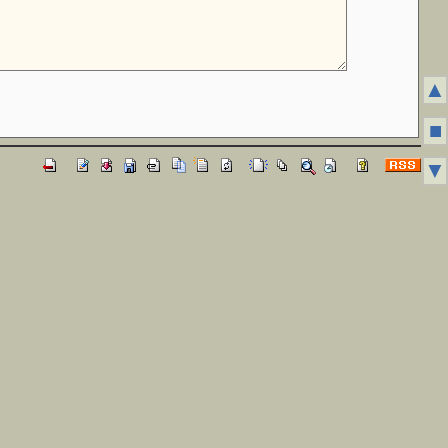
▲
■
▼