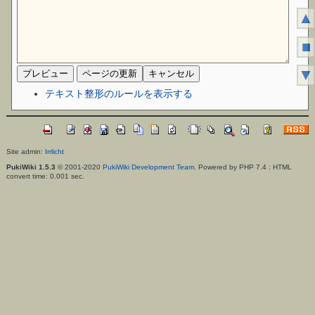
▲
■
▼
テキスト整形のルールを表示する
Site admin:
Irrlicht
PukiWiki 1.5.3
© 2001-2020
PukiWiki Development Team
. Powered by PHP 7.4 : HTML
convert time: 0.001 sec.