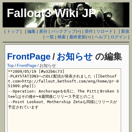
Fallout3 Wiki JP
[
トップ
] [
編集
|
差分
|
バックアップ
(
+
) |
添付
|
リロード
] [
新規
|
一覧
|
検索
|
最終更新
(
+
) |
ヘルプ
|
ログイン
]
FrontPage
/
お知らせ
の編集
Top
/
FrontPage
/
お知らせ