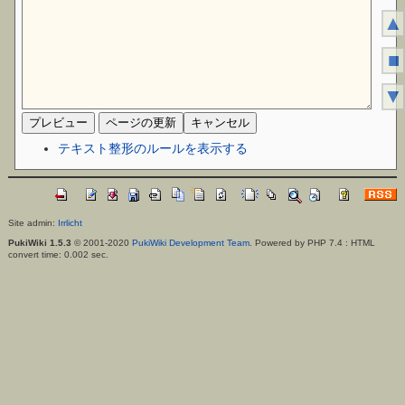
▲
■
▼
テキスト整形のルールを表示する
Site admin:
Irrlicht
PukiWiki 1.5.3
© 2001-2020
PukiWiki Development Team
. Powered by PHP 7.4 : HTML
convert time: 0.002 sec.