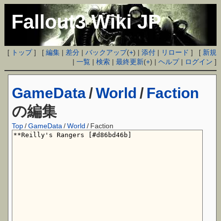
Fallout3 Wiki JP
[
トップ
] [
編集
|
差分
|
バックアップ
(
+
) |
添付
|
リロード
] [
新規
|
一覧
|
検索
|
最終更新
(
+
) |
ヘルプ
|
ログイン
]
GameData
/
World
/
Faction
の編集
Top
/
GameData
/
World
/
Faction