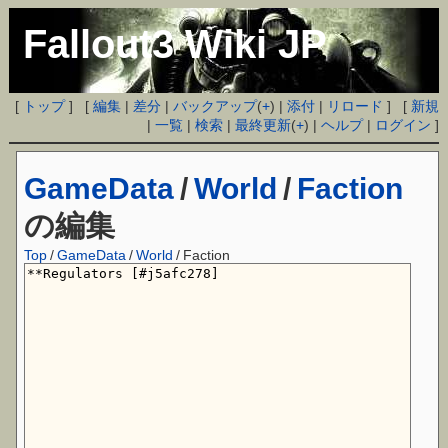
Fallout3 Wiki JP
[
トップ
] [
編集
|
差分
|
バックアップ
(
+
) |
添付
|
リロード
] [
新規
|
一覧
|
検索
|
最終更新
(
+
) |
ヘルプ
|
ログイン
]
GameData
/
World
/
Faction
の編集
Top
/
GameData
/
World
/
Faction