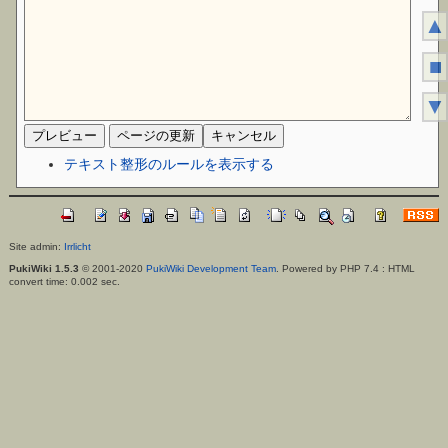
▲
■
▼
テキスト整形のルールを表示する
Site admin:
Irrlicht
PukiWiki 1.5.3
© 2001-2020
PukiWiki Development Team
. Powered by PHP 7.4 : HTML
convert time: 0.002 sec.