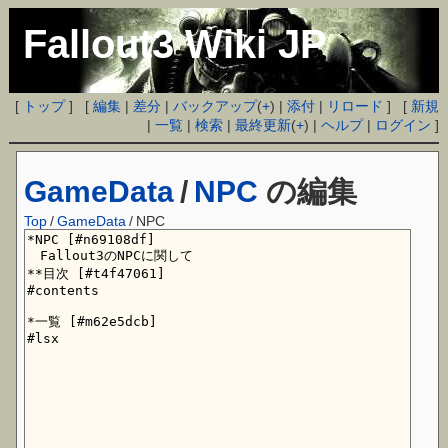
Fallout3 Wiki JP
[
トップ
] [
編集
|
差分
|
バックアップ
(
+
) |
添付
|
リロード
] [
新規
|
一覧
|
検索
|
最終更新
(
+
) |
ヘルプ
|
ログイン
]
GameData
/
NPC
の編集
Top
/
GameData
/
NPC