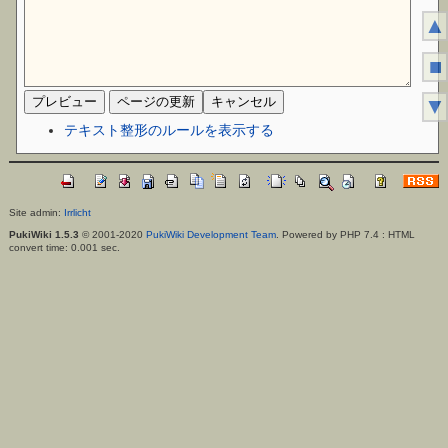
▲
■
▼
テキスト整形のルールを表示する
Site admin:
Irrlicht
PukiWiki 1.5.3
© 2001-2020
PukiWiki Development Team
. Powered by PHP 7.4 : HTML
convert time: 0.001 sec.