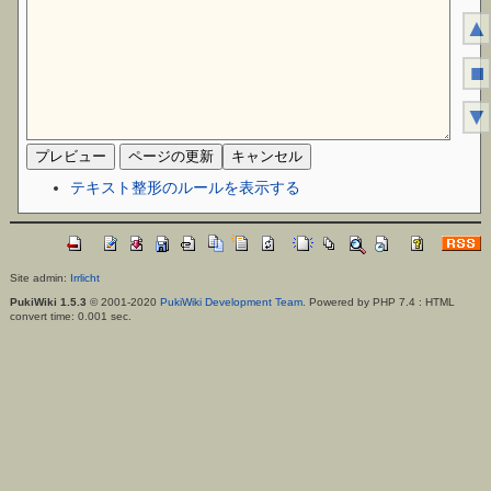
▲
■
▼
テキスト整形のルールを表示する
Site admin:
Irrlicht
PukiWiki 1.5.3
© 2001-2020
PukiWiki Development Team
. Powered by PHP 7.4 : HTML
convert time: 0.001 sec.