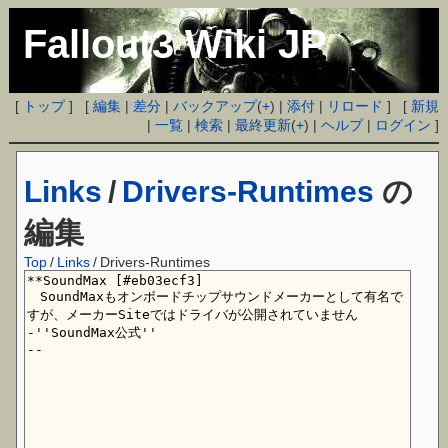
Fallout3 Wiki JP
[
トップ
] [
編集
|
差分
|
バックアップ
(
+
) |
添付
|
リロード
] [
新規
|
一覧
|
検索
|
最終更新
(
+
) |
ヘルプ
|
ログイン
]
Links
/
Drivers-Runtimes
の
編集
Top
/
Links
/
Drivers-Runtimes