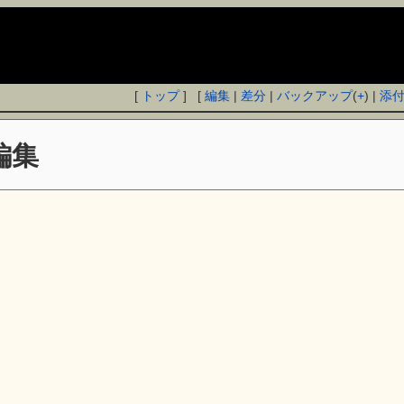
[
トップ
] [
編集
|
差分
|
バックアップ
(
+
) |
添
編集