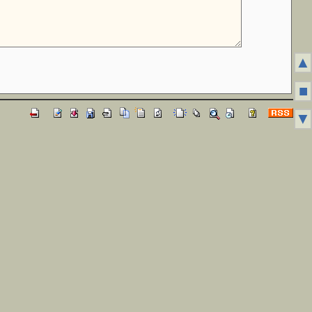
▲
■
▼