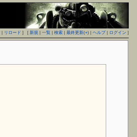
付
|
リロード
] [
新規
|
一覧
|
検索
|
最終更新
(
+
) |
ヘルプ
|
ログイン
]