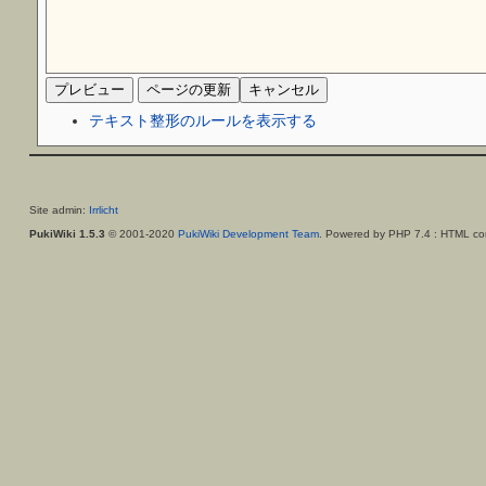
テキスト整形のルールを表示する
Site admin:
Irrlicht
PukiWiki 1.5.3
© 2001-2020
PukiWiki Development Team
. Powered by PHP 7.4 : HTML con