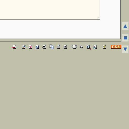
▲
■
▼