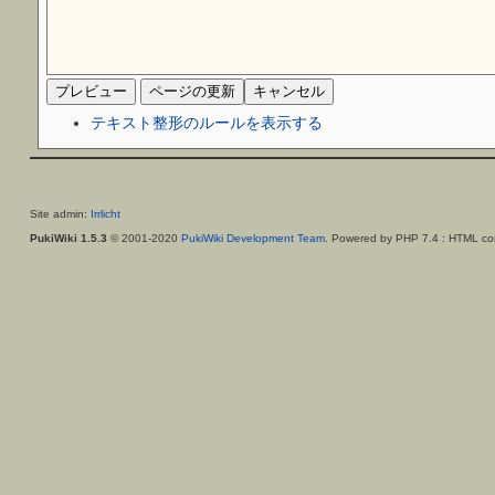
テキスト整形のルールを表示する
Site admin:
Irrlicht
PukiWiki 1.5.3
© 2001-2020
PukiWiki Development Team
. Powered by PHP 7.4 : HTML con