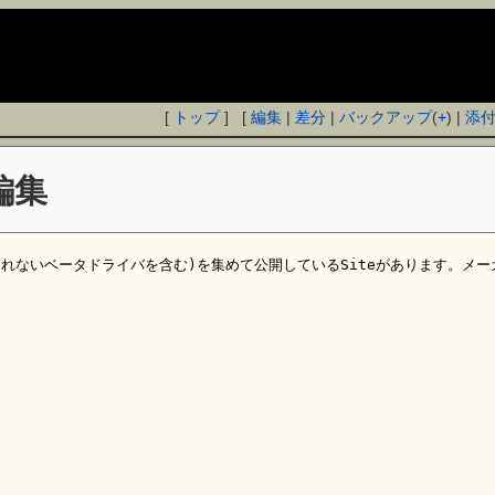
[
トップ
] [
編集
|
差分
|
バックアップ
(
+
) |
添
編集