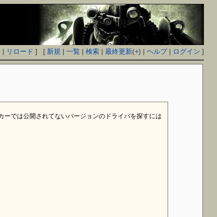
付
|
リロード
] [
新規
|
一覧
|
検索
|
最終更新
(
+
) |
ヘルプ
|
ログイン
]