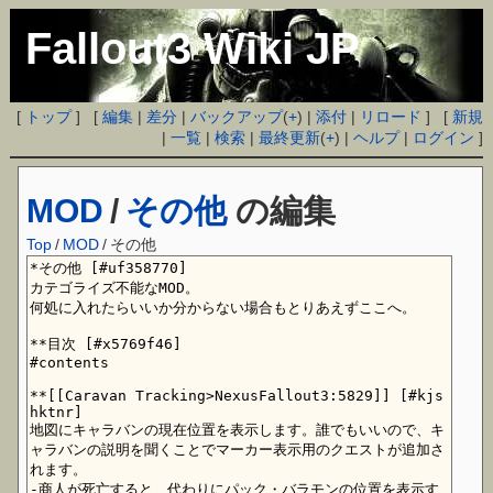
Fallout3 Wiki JP
[
トップ
] [
編集
|
差分
|
バックアップ
(
+
) |
添付
|
リロード
] [
新規
|
一覧
|
検索
|
最終更新
(
+
) |
ヘルプ
|
ログイン
]
MOD
/
その他
の編集
Top
/
MOD
/
その他