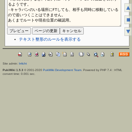
▲
■
▼
テキスト整形のルールを表示する
Site admin:
Irrlicht
PukiWiki 1.5.3
© 2001-2020
PukiWiki Development Team
. Powered by PHP 7.4 : HTML
convert time: 0.001 sec.