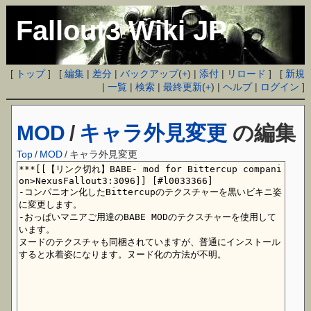
Fallout3 Wiki JP
[
トップ
] [
編集
|
差分
|
バックアップ
(
+
) |
添付
|
リロード
] [
新規
|
一覧
|
検索
|
最終更新
(
+
) |
ヘルプ
|
ログイン
]
MOD
/
キャラ外見変更
の編集
Top
/
MOD
/
キャラ外見変更