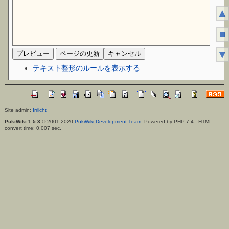
▲
■
▼
テキスト整形のルールを表示する
Site admin:
Irrlicht
PukiWiki 1.5.3
© 2001-2020
PukiWiki Development Team
. Powered by PHP 7.4 : HTML
convert time: 0.007 sec.