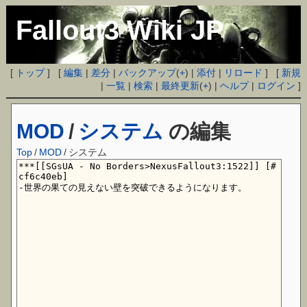
Fallout3 Wiki JP
[
トップ
] [
編集
|
差分
|
バックアップ
(
+
) |
添付
|
リロード
] [
新規
|
一覧
|
検索
|
最終更新
(
+
) |
ヘルプ
|
ログイン
]
MOD
/
システム
の編集
Top
/
MOD
/
システム