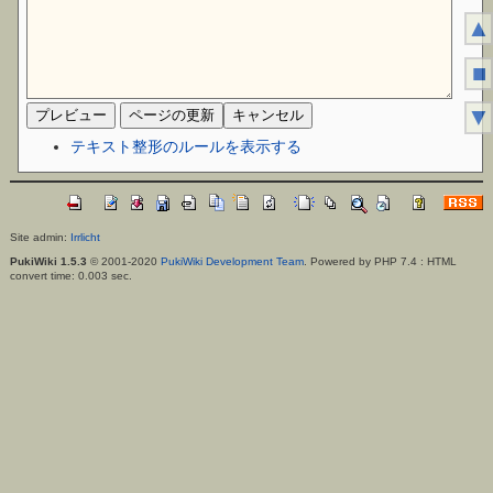
▲
■
▼
テキスト整形のルールを表示する
Site admin:
Irrlicht
PukiWiki 1.5.3
© 2001-2020
PukiWiki Development Team
. Powered by PHP 7.4 : HTML
convert time: 0.003 sec.