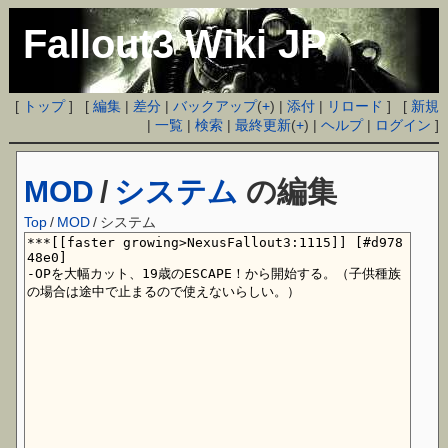
Fallout3 Wiki JP
[
トップ
] [
編集
|
差分
|
バックアップ
(
+
) |
添付
|
リロード
] [
新規
|
一覧
|
検索
|
最終更新
(
+
) |
ヘルプ
|
ログイン
]
MOD
/
システム
の編集
Top
/
MOD
/
システム