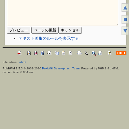
▲
■
▼
テキスト整形のルールを表示する
Site admin:
Irrlicht
PukiWiki 1.5.3
© 2001-2020
PukiWiki Development Team
. Powered by PHP 7.4 : HTML
convert time: 0.004 sec.