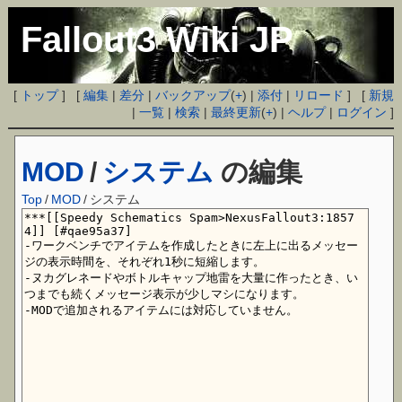
Fallout3 Wiki JP
[
トップ
] [
編集
|
差分
|
バックアップ
(
+
) |
添付
|
リロード
] [
新規
|
一覧
|
検索
|
最終更新
(
+
) |
ヘルプ
|
ログイン
]
MOD
/
システム
の編集
Top
/
MOD
/
システム