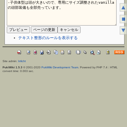
▲
■
▼
テキスト整形のルールを表示する
Site admin:
Irrlicht
PukiWiki 1.5.3
© 2001-2020
PukiWiki Development Team
. Powered by PHP 7.4 : HTML
convert time: 0.003 sec.