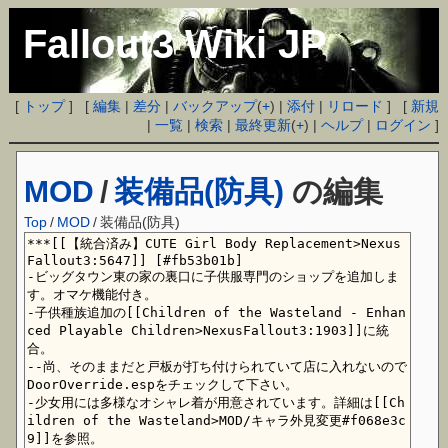
Fallout3 Wiki JP
[
トップ
] [
編集
|
差分
|
バックアップ
(
+
) |
添付
|
リロード
] [
新規
|
一覧
|
検索
|
最終更新
(
+
) |
ヘルプ
|
ログイン
]
MOD
/
装備品(防具)
の編集
Top
/
MOD
/
装備品(防具)