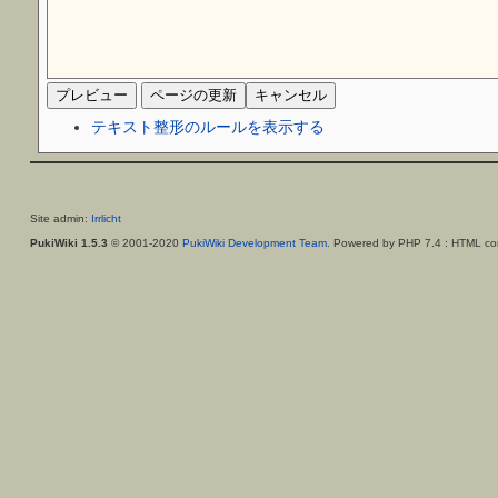
テキスト整形のルールを表示する
Site admin:
Irrlicht
PukiWiki 1.5.3
© 2001-2020
PukiWiki Development Team
. Powered by PHP 7.4 : HTML con