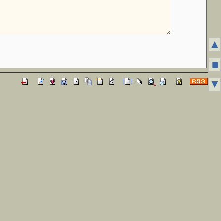
▲
■
▼