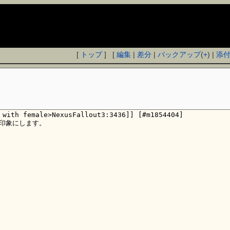
[
トップ
] [
編集
|
差分
|
バックアップ
(
+
) |
添