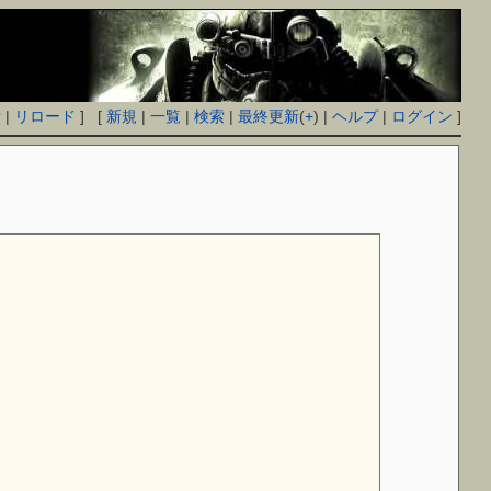
付
|
リロード
] [
新規
|
一覧
|
検索
|
最終更新
(
+
) |
ヘルプ
|
ログイン
]