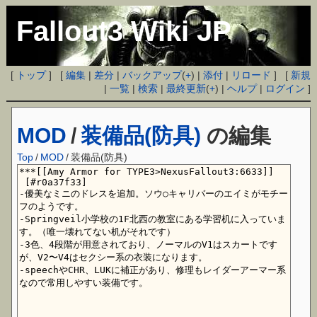
Fallout3 Wiki JP
[
トップ
] [
編集
|
差分
|
バックアップ
(
+
) |
添付
|
リロード
] [
新規
|
一覧
|
検索
|
最終更新
(
+
) |
ヘルプ
|
ログイン
]
MOD
/
装備品(防具)
の編集
Top
/
MOD
/
装備品(防具)