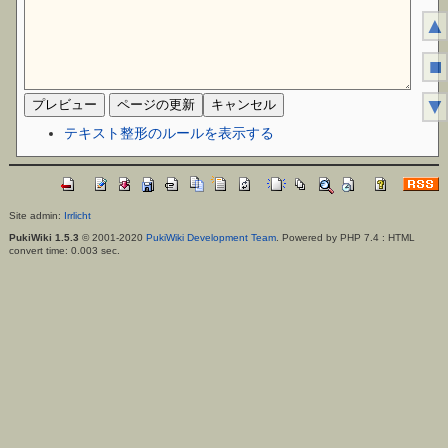
▲
■
▼
テキスト整形のルールを表示する
Site admin:
Irrlicht
PukiWiki 1.5.3
© 2001-2020
PukiWiki Development Team
. Powered by PHP 7.4 : HTML
convert time: 0.003 sec.