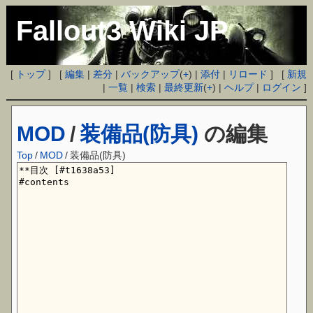
Fallout3 Wiki JP
[
トップ
] [
編集
|
差分
|
バックアップ
(
+
) |
添付
|
リロード
] [
新規
|
一覧
|
検索
|
最終更新
(
+
) |
ヘルプ
|
ログイン
]
MOD
/
装備品(防具)
の編集
Top
/
MOD
/
装備品(防具)