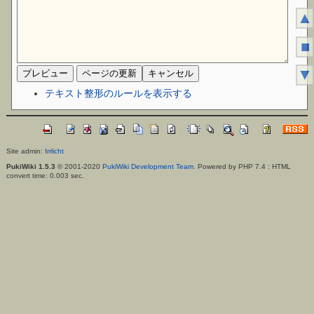
▲
■
▼
テキスト整形のルールを表示する
Site admin:
Irrlicht
PukiWiki 1.5.3
© 2001-2020
PukiWiki Development Team
. Powered by PHP 7.4 : HTML
convert time: 0.003 sec.