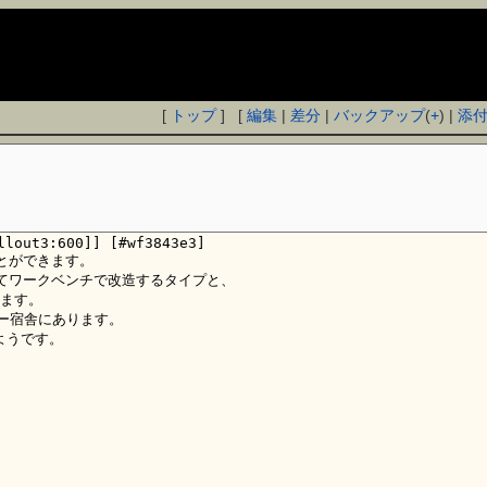
[
トップ
] [
編集
|
差分
|
バックアップ
(
+
) |
添