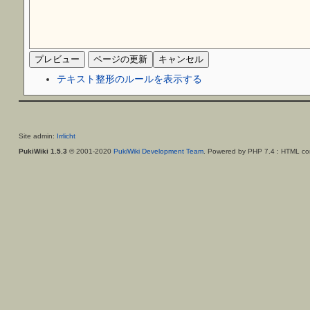
テキスト整形のルールを表示する
Site admin:
Irrlicht
PukiWiki 1.5.3
© 2001-2020
PukiWiki Development Team
. Powered by PHP 7.4 : HTML con