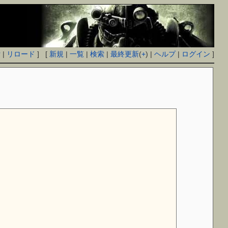
付
|
リロード
] [
新規
|
一覧
|
検索
|
最終更新
(
+
) |
ヘルプ
|
ログイン
]