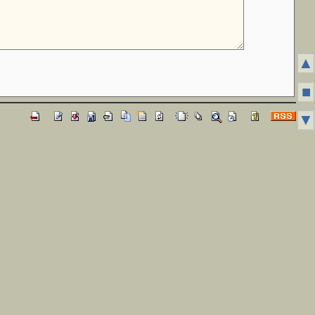
▲
■
▼