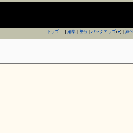
[
トップ
] [
編集
|
差分
|
バックアップ
(
+
) |
添