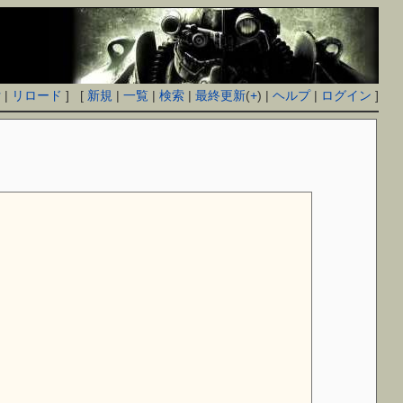
付
|
リロード
] [
新規
|
一覧
|
検索
|
最終更新
(
+
) |
ヘルプ
|
ログイン
]