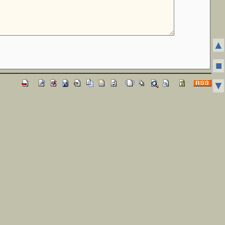
▲
■
▼