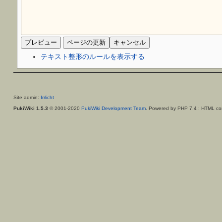
テキスト整形のルールを表示する
Site admin:
Irrlicht
PukiWiki 1.5.3
© 2001-2020
PukiWiki Development Team
. Powered by PHP 7.4 : HTML con