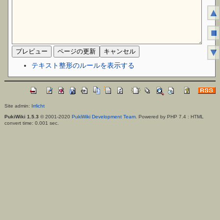
▲
■
▼
テキスト整形のルールを表示する
Site admin:
Irrlicht
PukiWiki 1.5.3
© 2001-2020
PukiWiki Development Team
. Powered by PHP 7.4 : HTML
convert time: 0.001 sec.