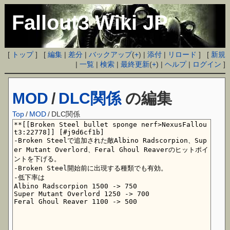
Fallout3 Wiki JP
[
トップ
] [
編集
|
差分
|
バックアップ
(
+
) |
添付
|
リロード
] [
新規
|
一覧
|
検索
|
最終更新
(
+
) |
ヘルプ
|
ログイン
]
MOD
/
DLC関係
の編集
Top
/
MOD
/
DLC関係