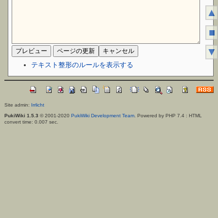
▲
■
▼
テキスト整形のルールを表示する
Site admin:
Irrlicht
PukiWiki 1.5.3
© 2001-2020
PukiWiki Development Team
. Powered by PHP 7.4 : HTML
convert time: 0.007 sec.