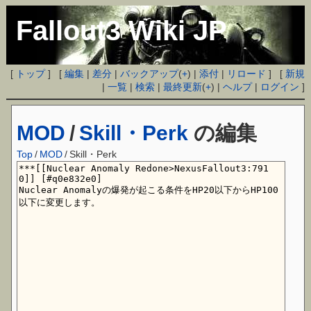
Fallout3 Wiki JP
[
トップ
] [
編集
|
差分
|
バックアップ
(
+
) |
添付
|
リロード
] [
新規
|
一覧
|
検索
|
最終更新
(
+
) |
ヘルプ
|
ログイン
]
MOD
/
Skill・Perk
の編集
Top
/
MOD
/
Skill・Perk