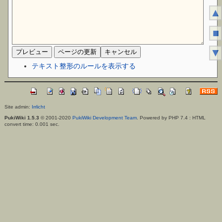
▲
■
▼
テキスト整形のルールを表示する
Site admin:
Irrlicht
PukiWiki 1.5.3
© 2001-2020
PukiWiki Development Team
. Powered by PHP 7.4 : HTML
convert time: 0.001 sec.