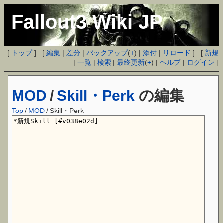
Fallout3 Wiki JP
[
トップ
] [
編集
|
差分
|
バックアップ
(
+
) |
添付
|
リロード
] [
新規
|
一覧
|
検索
|
最終更新
(
+
) |
ヘルプ
|
ログイン
]
MOD
/
Skill・Perk
の編集
Top
/
MOD
/
Skill・Perk