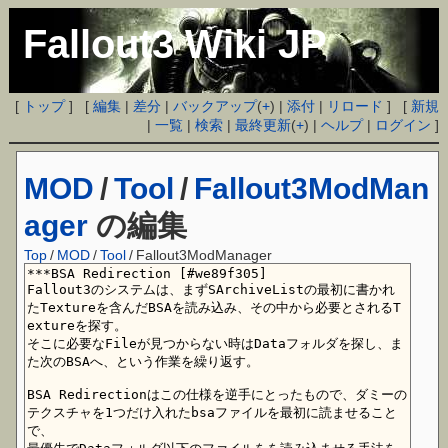
Fallout3 Wiki JP
[
トップ
] [
編集
|
差分
|
バックアップ
(
+
) |
添付
|
リロード
] [
新規
|
一覧
|
検索
|
最終更新
(
+
) |
ヘルプ
|
ログイン
]
MOD
/
Tool
/
Fallout3ModMan
ager
の編集
Top
/
MOD
/
Tool
/
Fallout3ModManager