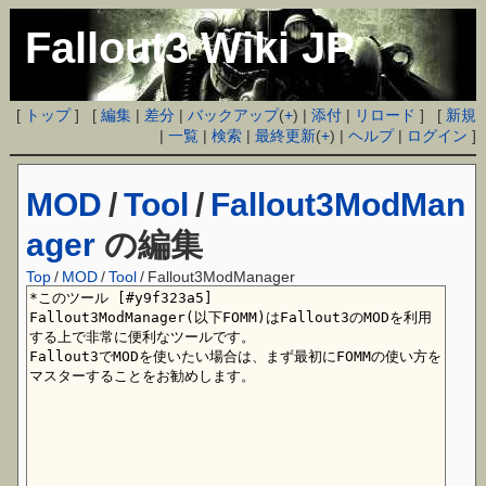
Fallout3 Wiki JP
[
トップ
] [
編集
|
差分
|
バックアップ
(
+
) |
添付
|
リロード
] [
新規
|
一覧
|
検索
|
最終更新
(
+
) |
ヘルプ
|
ログイン
]
MOD
/
Tool
/
Fallout3ModMan
ager
の編集
Top
/
MOD
/
Tool
/
Fallout3ModManager