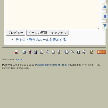
▲
■
▼
テキスト整形のルールを表示する
Site admin:
Irrlicht
PukiWiki 1.5.3
© 2001-2020
PukiWiki Development Team
. Powered by PHP 7.4 : HTML
convert time: 0.001 sec.