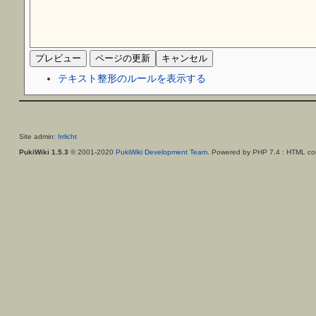
テキスト整形のルールを表示する
Site admin:
Irrlicht
PukiWiki 1.5.3
© 2001-2020
PukiWiki Development Team
. Powered by PHP 7.4 : HTML con