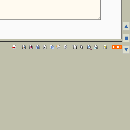
▲
■
▼