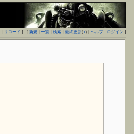
付
|
リロード
] [
新規
|
一覧
|
検索
|
最終更新
(
+
) |
ヘルプ
|
ログイン
]