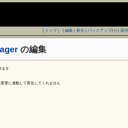
[
トップ
] [
編集
|
差分
|
バックアップ
(
+
) |
添
ager
の編集