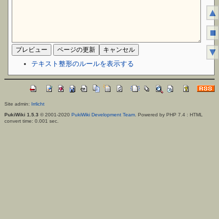
▲
■
▼
テキスト整形のルールを表示する
Site admin:
Irrlicht
PukiWiki 1.5.3
© 2001-2020
PukiWiki Development Team
. Powered by PHP 7.4 : HTML
convert time: 0.001 sec.