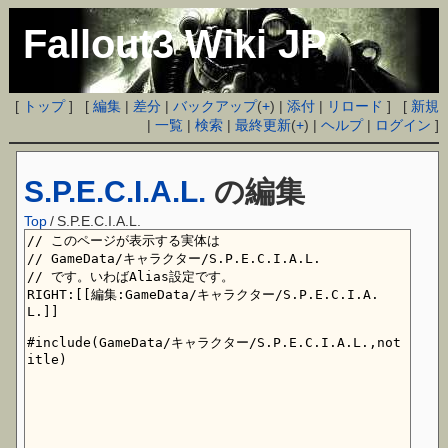
Fallout3 Wiki JP
[
トップ
] [
編集
|
差分
|
バックアップ
(
+
) |
添付
|
リロード
] [
新規
|
一覧
|
検索
|
最終更新
(
+
) |
ヘルプ
|
ログイン
]
S.P.E.C.I.A.L.
の編集
Top
/
S.P.E.C.I.A.L.