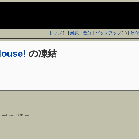
[
トップ
] [
編集
|
差分
|
バックアップ
(
+
) |
添
House!
の凍結
vert time: 0.001 sec.