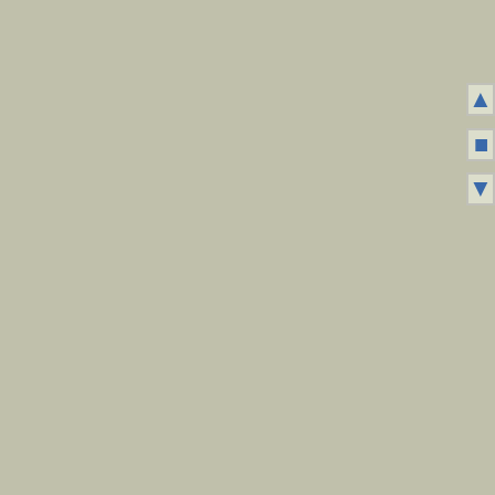
▲
■
▼