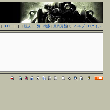
付
|
リロード
] [
新規
|
一覧
|
検索
|
最終更新
(
+
) |
ヘルプ
|
ログイン
]