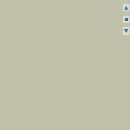
▲
■
▼