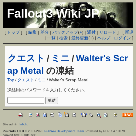
Fallout3 Wiki JP
[
トップ
] [
編集
|
差分
|
バックアップ
(
+
) |
添付
|
リロード
] [
新規
|
一覧
|
検索
|
最終更新
(
+
) |
ヘルプ
|
ログイン
]
クエスト
/
ミニ
/
Walter's Scr
ap Metal
の凍結
Top
/
クエスト
/
ミニ
/
Walter's Scrap Metal
凍結用のパスワードを入力してください。
Site admin:
Irrlicht
PukiWiki 1.5.3
© 2001-2020
PukiWiki Development Team
. Powered by PHP 7.4 : HTML
convert time: 0.001 sec.