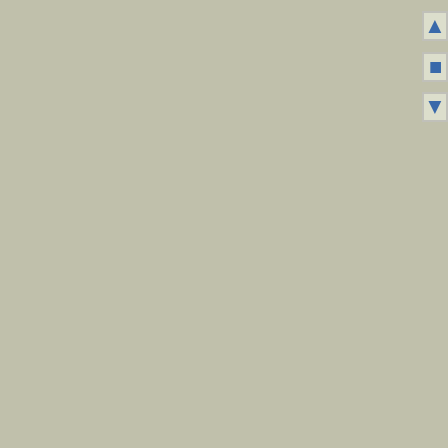
▲
■
▼