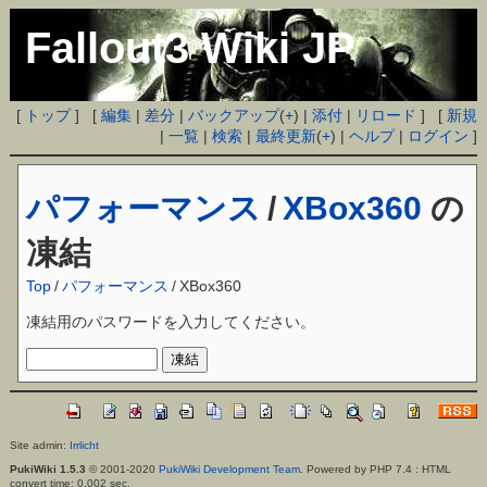
Fallout3 Wiki JP
[
トップ
] [
編集
|
差分
|
バックアップ
(
+
) |
添付
|
リロード
] [
新規
|
一覧
|
検索
|
最終更新
(
+
) |
ヘルプ
|
ログイン
]
パフォーマンス
/
XBox360
の
凍結
Top
/
パフォーマンス
/
XBox360
凍結用のパスワードを入力してください。
Site admin:
Irrlicht
PukiWiki 1.5.3
© 2001-2020
PukiWiki Development Team
. Powered by PHP 7.4 : HTML
convert time: 0.002 sec.