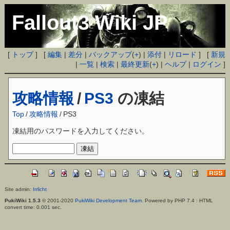
Fallout3 Wiki JP
[
トップ
] [
編集
|
差分
|
バックアップ
(
+
) |
添付
|
リロード
] [
新規
|
一覧
|
検索
|
最終更新
(
+
) |
ヘルプ
|
ログイン
]
攻略情報
/
PS3
の凍結
Top
/
攻略情報
/
PS3
凍結用のパスワードを入力してください。
Site admin:
Irrlicht
PukiWiki 1.5.3
© 2001-2020
PukiWiki Development Team
. Powered by PHP 7.4 : HTML
convert time: 0.001 sec.