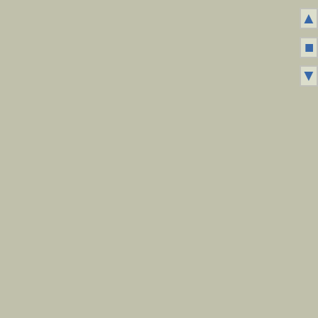
▲
■
▼