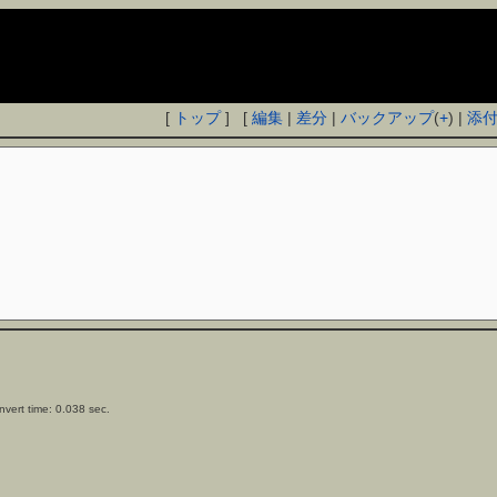
[
トップ
] [
編集
|
差分
|
バックアップ
(
+
) |
添
vert time: 0.038 sec.