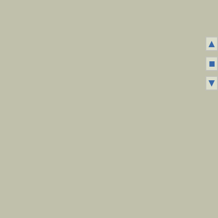
▲
■
▼