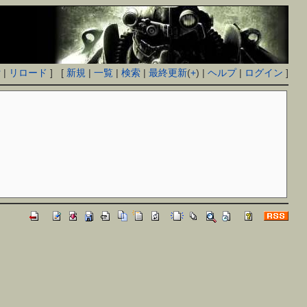
付
|
リロード
] [
新規
|
一覧
|
検索
|
最終更新
(
+
) |
ヘルプ
|
ログイン
]