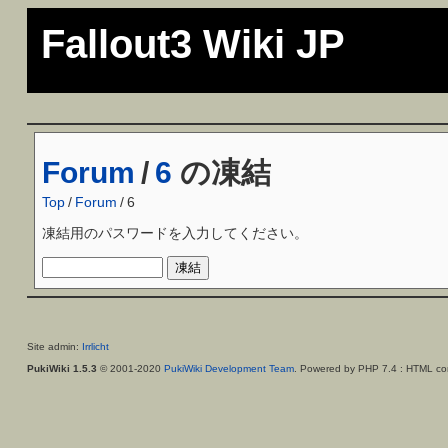
Fallout3 Wiki JP
Forum
/
6
の凍結
Top
/
Forum
/
6
凍結用のパスワードを入力してください。
Site admin:
Irrlicht
PukiWiki 1.5.3
© 2001-2020
PukiWiki Development Team
. Powered by PHP 7.4 : HTML con