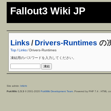
Fallout3 Wiki JP
Links
/
Drivers-Runtimes
の
Top
/
Links
/
Drivers-Runtimes
凍結用のパスワードを入力してください。
Site admin:
Irrlicht
PukiWiki 1.5.3
© 2001-2020
PukiWiki Development Team
. Powered by PHP 7.4 : HTML con