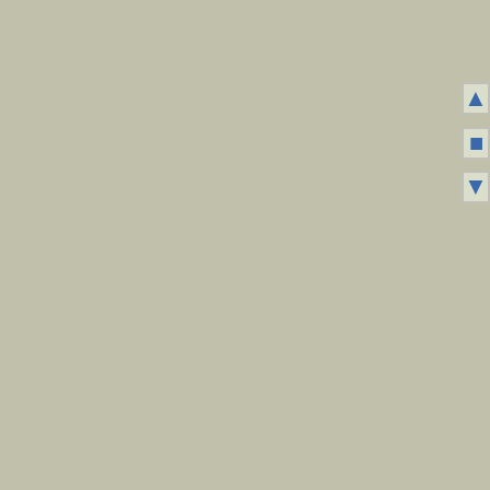
▲
■
▼