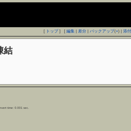
[
トップ
] [
編集
|
差分
|
バックアップ
(
+
) |
添
凍結
vert time: 0.001 sec.