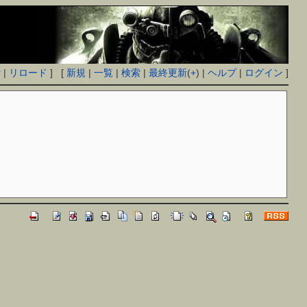
付
|
リロード
] [
新規
|
一覧
|
検索
|
最終更新
(
+
) |
ヘルプ
|
ログイン
]