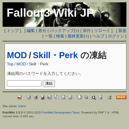
Fallout3 Wiki JP
[
トップ
] [
編集
|
差分
|
バックアップ
(
+
) |
添付
|
リロード
] [
新規
|
一覧
|
検索
|
最終更新
(
+
) |
ヘルプ
|
ログイン
]
MOD
/
Skill・Perk
の凍結
Top
/
MOD
/
Skill・Perk
凍結用のパスワードを入力してください。
Site admin:
Irrlicht
PukiWiki 1.5.3
© 2001-2020
PukiWiki Development Team
. Powered by PHP 7.4 : HTML
convert time: 0.003 sec.