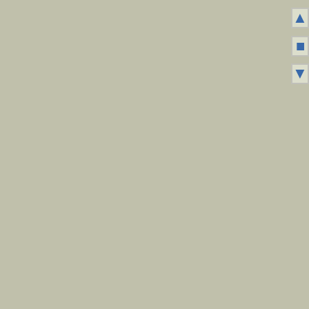
▲
■
▼