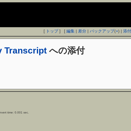
[
トップ
] [
編集
|
差分
|
バックアップ
(
+
) |
添
y Transcript
への添付
vert time: 0.001 sec.