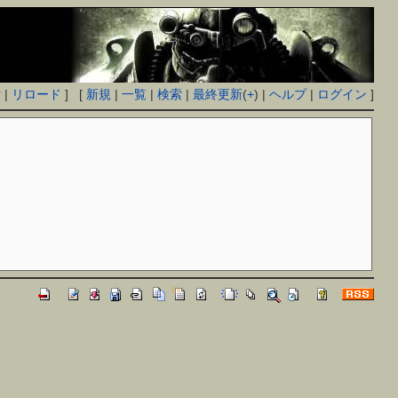
付
|
リロード
] [
新規
|
一覧
|
検索
|
最終更新
(
+
) |
ヘルプ
|
ログイン
]