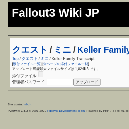
Fallout3 Wiki JP
クエスト
/
ミニ
/
Keller Famil
Top
/
クエスト
/
ミニ
/
Keller Family Transcript
[
添付ファイル一覧
] [
全ページの添付ファイル一覧
]
アップロード可能最大ファイルサイズは 1,024KB です。
添付ファイル:
管理者パスワード:
Site admin:
Irrlicht
PukiWiki 1.5.3
© 2001-2020
PukiWiki Development Team
. Powered by PHP 7.4 : HTML con