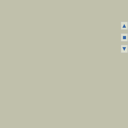
▲
■
▼