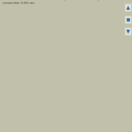
convert time: 0.001 sec.
▲
■
▼