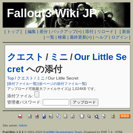
Fallout3 Wiki JP
[
トップ
] [
編集
|
差分
|
バックアップ
(
+
) |
添付
|
リロード
] [
新規
|
一覧
|
検索
|
最終更新
(
+
) |
ヘルプ
|
ログイン
]
クエスト
/
ミニ
/
Our Little Se
cret
への添付
Top
/
クエスト
/
ミニ
/
Our Little Secret
[
添付ファイル一覧
] [
全ページの添付ファイル一覧
]
アップロード可能最大ファイルサイズは 1,024KB です。
添付ファイル:
管理者パスワード:
Site admin:
Irrlicht
PukiWiki 1.5.3
© 2001-2020
PukiWiki Development Team
. Powered by PHP 7.4 : HTML