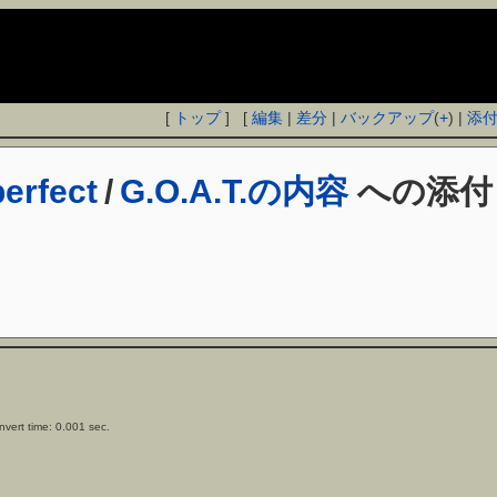
[
トップ
] [
編集
|
差分
|
バックアップ
(
+
) |
添
erfect
/
G.O.A.T.の内容
への添付
vert time: 0.001 sec.