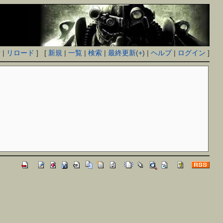
付
|
リロード
] [
新規
|
一覧
|
検索
|
最終更新
(
+
) |
ヘルプ
|
ログイン
]