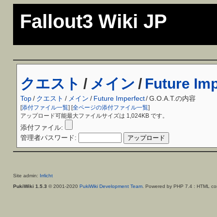
Fallout3 Wiki JP
クエスト
/
メイン
/
Future Imp
Top
/
クエスト
/
メイン
/
Future Imperfect
/
G.O.A.T.の内容
[
添付ファイル一覧
] [
全ページの添付ファイル一覧
]
アップロード可能最大ファイルサイズは 1,024KB です。
添付ファイル:
管理者パスワード:
Site admin:
Irrlicht
PukiWiki 1.5.3
© 2001-2020
PukiWiki Development Team
. Powered by PHP 7.4 : HTML con