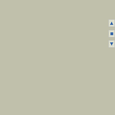
▲
■
▼