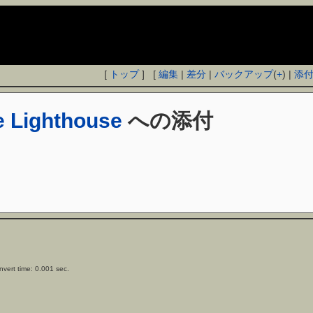
[
トップ
] [
編集
|
差分
|
バックアップ
(
+
) |
添
he Lighthouse
への添付
vert time: 0.001 sec.