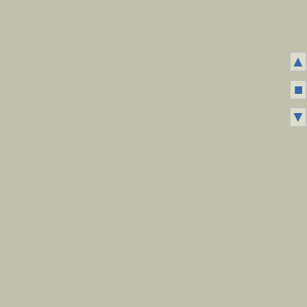
▲
■
▼