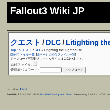
Fallout3 Wiki JP
クエスト
/
DLC
/
Litighting t
Top
/
クエスト
/
DLC
/
Litighting the Lighthouse
[
添付ファイル一覧
] [
全ページの添付ファイル一覧
]
アップロード可能最大ファイルサイズは 1,024KB です。
添付ファイル:
管理者パスワード:
Site admin:
Irrlicht
PukiWiki 1.5.3
© 2001-2020
PukiWiki Development Team
. Powered by PHP 7.4 : HTML con