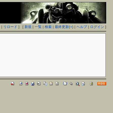
付
|
リロード
] [
新規
|
一覧
|
検索
|
最終更新
(
+
) |
ヘルプ
|
ログイン
]