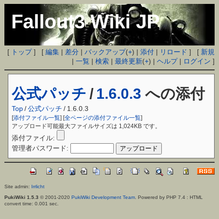
Fallout3 Wiki JP
[
トップ
] [
編集
|
差分
|
バックアップ
(
+
) |
添付
|
リロード
] [
新規
|
一覧
|
検索
|
最終更新
(
+
) |
ヘルプ
|
ログイン
]
公式パッチ
/
1.6.0.3
への添付
Top
/
公式パッチ
/
1.6.0.3
[
添付ファイル一覧
] [
全ページの添付ファイル一覧
]
アップロード可能最大ファイルサイズは 1,024KB です。
添付ファイル:
管理者パスワード:
Site admin:
Irrlicht
PukiWiki 1.5.3
© 2001-2020
PukiWiki Development Team
. Powered by PHP 7.4 : HTML
convert time: 0.001 sec.