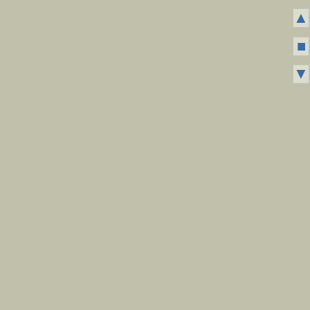
▲
■
▼