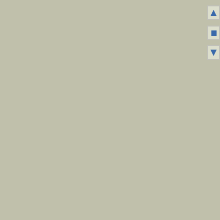
▲
■
▼