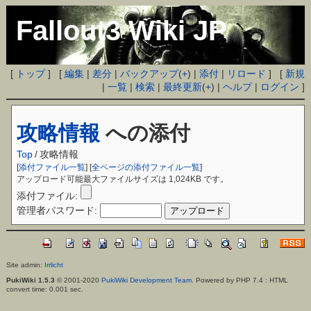
Fallout3 Wiki JP
[
トップ
] [
編集
|
差分
|
バックアップ
(
+
) |
添付
|
リロード
] [
新規
|
一覧
|
検索
|
最終更新
(
+
) |
ヘルプ
|
ログイン
]
攻略情報
への添付
Top
/
攻略情報
[
添付ファイル一覧
] [
全ページの添付ファイル一覧
]
アップロード可能最大ファイルサイズは 1,024KB です。
添付ファイル:
管理者パスワード:
Site admin:
Irrlicht
PukiWiki 1.5.3
© 2001-2020
PukiWiki Development Team
. Powered by PHP 7.4 : HTML
convert time: 0.001 sec.